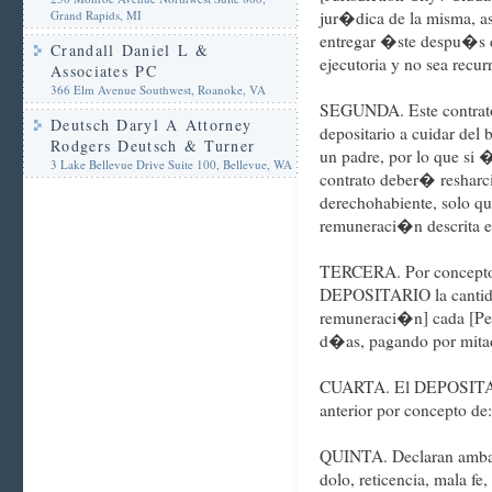
Grand Rapids, MI
jur�dica de la misma
entregar �ste despu�s d
Crandall Daniel L &
ejecutoria y no sea recu
Associates PC
366 Elm Avenue Southwest, Roanoke, VA
SEGUNDA. Este contrat
Deutsch Daryl A Attorney
depositario a cuidar del 
Rodgers Deutsch & Turner
un padre, por lo que si �
3 Lake Bellevue Drive Suite 100, Bellevue, WA
contrato deber� resharci
derechohabiente, solo qu
remuneraci�n descrita e
TERCERA. Por concepto
DEPOSITARIO la cantida
remuneraci�n] cada [Pe
d�as, pagando por mitad
CUARTA. El DEPOSITARI
anterior por concepto de
QUINTA. Declaran ambas 
dolo, reticencia, mala fe