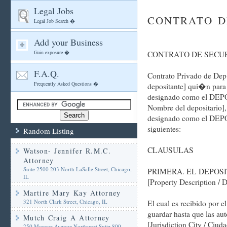
Legal Jobs
CONTRATO D
Legal Job Search �
Add your Business
Gain exposure �
CONTRATO DE SECU
F.A.Q.
Contrato Privado de Dep
Frequently Asked Questions �
depositante] qui�n para
designado como el DEPO
Nombre del depositario],
designado como el DEPO
siguientes:
Random Listing
CLAUSULAS
Watson- Jennifer R.M.C.
Attorney
Suite 2500 203 North LaSalle Street, Chicago,
PRIMERA. EL DEPOSITAN
IL
[Property Description / 
Martire Mary Kay Attorney
321 North Clark Street, Chicago, IL
El cual es recibido por 
guardar hasta que las aut
Mutch Craig A Attorney
[Jurisdiction City / Ciu
250 Monroe Avenue Northwest Suite 800,