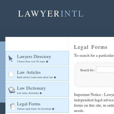
LAWYER
INTL
Legal Forms
To search for a particula
Lawyers Directory
Choose from over 50 states �
Search for :
Law Articles
Read articles Learn more about law �
Law Dictionary
Law terms dictionary �
Important Notice :
Lawyer
independent legal advice
Legal Forms
forms on this site, in ord
Various legal forms for download �
needs.