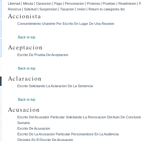
|
|
|
|
|
|
|
|
Libertad
Minuta
Oposicion
Pago
Personacion
Protesta
Pruebas
Readmision
R
|
|
|
|
|
Reserva
Solicitud
Suspension
Tasacion
Union
Return to categories list
Accionista
Consentimiento Unanime Por Escrito En Lugar De Una Reunion
Back to top
Aceptacion
Escrito De Prueba De Aceptacion
Back to top
Aclaracion
Escrito Solicitando La Aclaracion De La Sentencia
Back to top
Acusacion
Escrito Del Acusador Particular Solicitando La Revocacion Del Auto De Conclusi
Sumario
Escrito De Acusacion
Escrito De La Acusacion Particular Personandose En La Audiencia
Otrosies En El Escrito De Acusacion