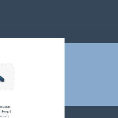
|
pliacion
|
mbargo
|
sicion