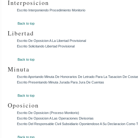
Interposicion
Escrito Interponiendo Procedimiento Monitorio
Back to top
Libertad
Escrito De Oposicion A La Libertad Provisional
Escrito Solicitando Libertad Provisional
Back to top
Minuta
Escrito Aportando Minuta De Honorarios De Letrado Para La Tasacion De Costa
Escrito Presentando Minuta Jurada Para Jura De Cuentas
Back to top
Oposicion
Escrito De Oposicion (Proceso Monitorio)
Escrito De Oposicion A Las Operaciones Divisorias
Escrito Del Responsable Civil Subsidiario Oponiendose A Su Declaracion Como T
Back to top