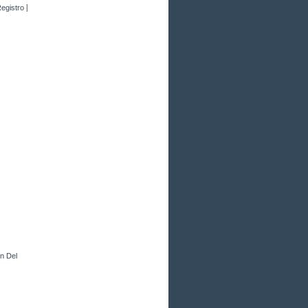
|
egistro
on Del