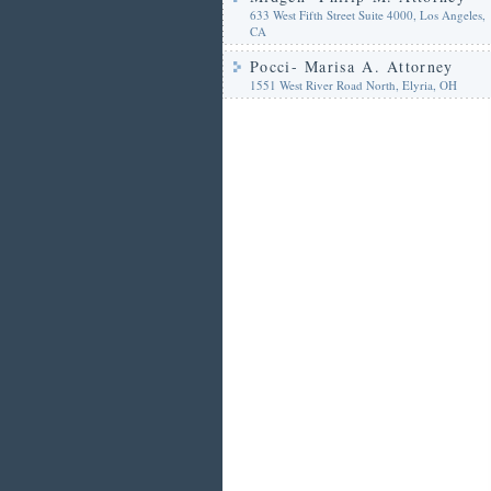
633 West Fifth Street Suite 4000, Los Angeles,
CA
Pocci- Marisa A. Attorney
1551 West River Road North, Elyria, OH