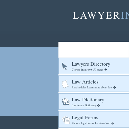
LAWYER
I
Lawyers Directory
Choose from over 50 states �
Law Articles
Read articles Learn more about law �
Law Dictionary
Law terms dictionary �
Legal Forms
Various legal forms for download �