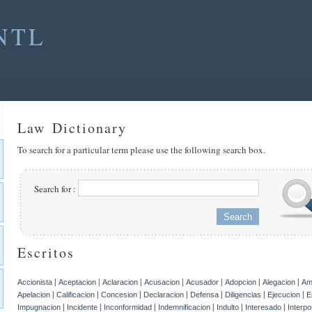
NTL
Law Dictionary
To search for a particular term please use the following search box.
Search for :
Escritos
|
|
|
|
|
|
|
Accionista
Aceptacion
Aclaracion
Acusacion
Acusador
Adopcion
Alegacion
Am
|
|
|
|
|
|
|
Apelacion
Calificacion
Concesion
Declaracion
Defensa
Diligencias
Ejecucion
E
|
|
|
|
|
|
Impugnacion
Incidente
Inconformidad
Indemnificacion
Indulto
Interesado
Interpo