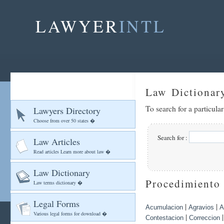
LAWYER
INTL
Law Dictionar
To search for a particula
Lawyers Directory
Choose from over 50 states �
Search for :
Law Articles
Read articles Learn more about law �
Law Dictionary
Procedimiento
Law terms dictionary �
Legal Forms
|
|
Acumulacion
Agravios
A
Various legal forms for download �
|
Contestacion
Correccion