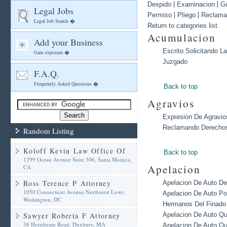
|
|
Despido
Examinacion
G
Legal Jobs
|
|
Permiso
Pliego
Reclama
Legal Job Search �
Return to categories list
Acumulacion
Add your Business
Escrito Solicitando 
Gain exposure �
Juzgado
F.A.Q.
Frequently Asked Questions �
Back to top
Agravios
Expresion De Agravio
Reclamando Derecho
Random Listing
Koloff Kevin Law Office Of
Back to top
1299 Ocean Avenue Suite 306, Santa Monica,
Apelacion
CA
Ross Terence P Attorney
Apelacion De Auto De
1050 Connecticut Avenue Northwest Lowr,
Apelacion De Auto Po
Washington, DC
Hermanos Del Finado
Sawyer Roberta F Attorney
Apelacion De Auto Qu
38 Hornbeam Road, Duxbury, MA
Apelacion De Auto Qu